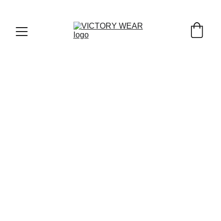
Victory Wear, 
nos tomamos muy en 
serio la protección de tus datos 
personales. Esta Política de Privacidad 
explica cómo recogemos, utilizamos y 
protegemos la información que nos 
facilitas a través de esta página web.
RESPONSABLE DEL TRATAMIENTO