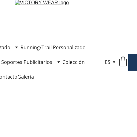
izado
Running/Trail Personalizado
Soportes Publicitarios
Colección
ES
ontacto
Galería
Mást