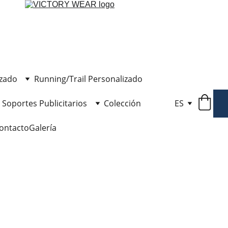
izado
Running/Trail Personalizado
Soportes Publicitarios
Colección
ES
ontacto
Galería
Calce