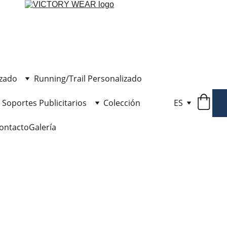
izado
Running/Trail Personalizado
Soportes Publicitarios
Colección
ES
ontacto
Galería
Bander